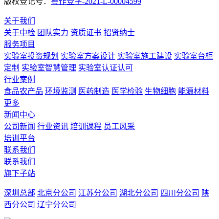
版权登记号：
粤作登字-2021-L-00004599
关于我们
关于中检
团队实力
资质证书
招贤纳士
服务项目
实验室投资规划
实验室方案设计
实验室施工建设
实验室台柜
定制
实验室智慧管理
实验室认证认可
行业案例
食品农产品
环境监测
医药制造
医学检验
生物细胞
能源材料
更多
新闻中心
公司新闻
行业资讯
培训课程
员工风采
培训平台
联系我们
联系我们
旗下子站
深圳总部
北京分公司
江苏分公司
湖北分公司
四川分公司
陕
西分公司
辽宁分公司