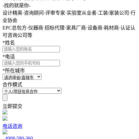
-找的就是你-
设计精英·咨询顾问·评审专家·实验室从业者·工装/家装公司·行
业协会
EPC总包方·仪器商·招标代理·家具厂商·设备商·耗材商·认证认
可咨询公司等
*
姓名
*
电话
*
所在城市
合作模式
立即提交
电话咨询
4008-580-360